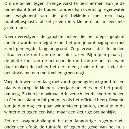
Om de bollen tegen strenge vorst te beschermen kun je de
binnenkant (niet de bodem, anders kan overtollig regenwater
niet weglopen) van de pot bekleden met een laag
bubbeltjesplastic of zet je een iets kleinere pot in een iets
grotere pot.
Neem vervolgens de grootste bollen die het diepst geplant
moeten worden en leg die met het puntje omhoog op de met
zand gemengde laag potgrond. Zorg ervoor dat de bollen
elkaar en de rand van de pot niet raken. Bij tulpen plaats je
de platte kant van de bol naar de rand van de pot toe, want
daar maken de bollen het eerste en grootste blad, zodat de
pot straks meteen mooi vol en groen oogt.
Voeg dan weer een laag met zand gemengde potgrond toe en
plaats daarop de kleinere voorjaarsbolletjes, met het puntje
omhoog. Zo kun je maximaal drie verschillende soorten bollen
in één pot planten (of ‘poten’, zoals het officieel heet). Bovenin
kun je dan nog een paar winterviolen planten, zodat je in de
winter niet tegen een kale, maar een kleurige pot aankijkt.
Zet de lasagne-bollenpot bij een langdurige regenperiode
onder een afdak, de tuintafel of tegen de gevel van het huis