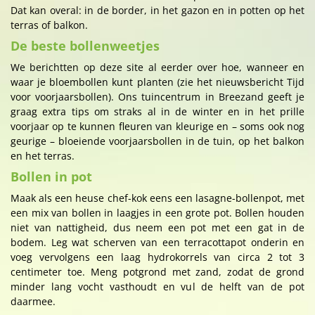
Dat kan overal: in de border, in het gazon en in potten op het
terras of balkon.
De beste bollenweetjes
We berichtten op deze site al eerder over hoe, wanneer en
waar je bloembollen kunt planten (zie het nieuwsbericht Tijd
voor voorjaarsbollen). Ons tuincentrum in Breezand geeft je
graag extra tips om straks al in de winter en in het prille
voorjaar op te kunnen fleuren van kleurige en – soms ook nog
geurige – bloeiende voorjaarsbollen in de tuin, op het balkon
en het terras.
Bollen in pot
Maak als een heuse chef-kok eens een lasagne-bollenpot, met
een mix van bollen in laagjes in een grote pot. Bollen houden
niet van nattigheid, dus neem een pot met een gat in de
bodem. Leg wat scherven van een terracottapot onderin en
voeg vervolgens een laag hydrokorrels van circa 2 tot 3
centimeter toe. Meng potgrond met zand, zodat de grond
minder lang vocht vasthoudt en vul de helft van de pot
daarmee.