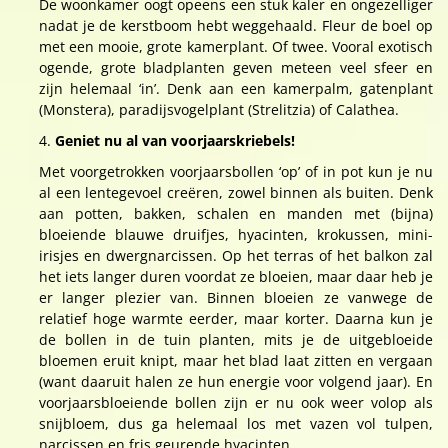
De woonkamer oogt opeens een stuk kaler en ongezelliger
nadat je de kerstboom hebt weggehaald. Fleur de boel op
met een mooie, grote kamerplant. Of twee. Vooral exotisch
ogende, grote bladplanten geven meteen veel sfeer en
zijn helemaal ‘in’. Denk aan een kamerpalm, gatenplant
(Monstera), paradijsvogelplant (Strelitzia) of Calathea.
Geniet nu al van voorjaarskriebels!
Met voorgetrokken voorjaarsbollen ‘op’ of in pot kun je nu
al een lentegevoel creëren, zowel binnen als buiten. Denk
aan potten, bakken, schalen en manden met (bijna)
bloeiende blauwe druifjes, hyacinten, krokussen, mini-
irisjes en dwergnarcissen. Op het terras of het balkon zal
het iets langer duren voordat ze bloeien, maar daar heb je
er langer plezier van. Binnen bloeien ze vanwege de
relatief hoge warmte eerder, maar korter. Daarna kun je
de bollen in de tuin planten, mits je de uitgebloeide
bloemen eruit knipt, maar het blad laat zitten en vergaan
(want daaruit halen ze hun energie voor volgend jaar). En
voorjaarsbloeiende bollen zijn er nu ook weer volop als
snijbloem, dus ga helemaal los met vazen vol tulpen,
narcissen en fris geurende hyacinten.