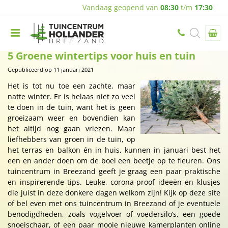
Vandaag geopend van
08:30
t/m
17:30
5 Groene wintertips voor huis en tuin
Gepubliceerd op
11 januari 2021
Het is tot nu toe een zachte, maar
natte winter. Er is helaas niet zo veel
te doen in de tuin, want het is geen
groeizaam weer en bovendien kan
het altijd nog gaan vriezen. Maar
liefhebbers van groen in de tuin, op
het terras en balkon én in huis, kunnen in januari best het
een en ander doen om de boel een beetje op te fleuren. Ons
tuincentrum in Breezand geeft je graag een paar praktische
en inspirerende tips. Leuke, corona-proof ideeën en klusjes
die juist in deze donkere dagen welkom zijn! Kijk op deze site
of bel even met ons tuincentrum in Breezand of je eventuele
benodigdheden, zoals vogelvoer of voedersilo’s, een goede
snoeischaar, of een paar mooie nieuwe kamerplanten online