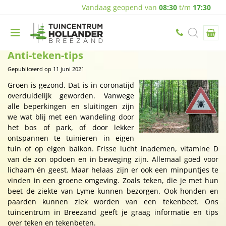
Vandaag geopend van
08:30
t/m
17:30
Anti-teken-tips
Gepubliceerd op
11 juni 2021
Groen is gezond. Dat is in coronatijd
overduidelijk geworden. Vanwege
alle beperkingen en sluitingen zijn
we wat blij met een wandeling door
het bos of park, of door lekker
ontspannen te tuinieren in eigen
tuin of op eigen balkon. Frisse lucht inademen, vitamine D
van de zon opdoen en in beweging zijn. Allemaal goed voor
lichaam én geest. Maar helaas zijn er ook een minpuntjes te
vinden in een groene omgeving. Zoals teken, die je met hun
beet de ziekte van Lyme kunnen bezorgen. Ook honden en
paarden kunnen ziek worden van een tekenbeet. Ons
tuincentrum in Breezand geeft je graag informatie en tips
over teken en tekenbeten.