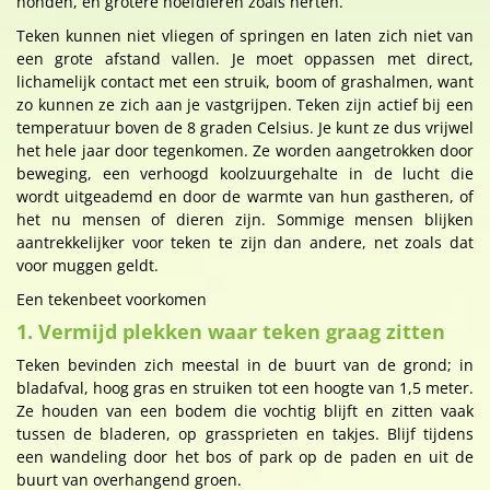
honden, en grotere hoefdieren zoals herten.
Teken kunnen niet vliegen of springen en laten zich niet van
een grote afstand vallen. Je moet oppassen met direct,
lichamelijk contact met een struik, boom of grashalmen, want
zo kunnen ze zich aan je vastgrijpen. Teken zijn actief bij een
temperatuur boven de 8 graden Celsius. Je kunt ze dus vrijwel
het hele jaar door tegenkomen. Ze worden aangetrokken door
beweging, een verhoogd koolzuurgehalte in de lucht die
wordt uitgeademd en door de warmte van hun gastheren, of
het nu mensen of dieren zijn. Sommige mensen blijken
aantrekkelijker voor teken te zijn dan andere, net zoals dat
voor muggen geldt.
Een tekenbeet voorkomen
1. Vermijd plekken waar teken graag zitten
Teken bevinden zich meestal in de buurt van de grond; in
bladafval, hoog gras en struiken tot een hoogte van 1,5 meter.
Ze houden van een bodem die vochtig blijft en zitten vaak
tussen de bladeren, op grassprieten en takjes. Blijf tijdens
een wandeling door het bos of park op de paden en uit de
buurt van overhangend groen.