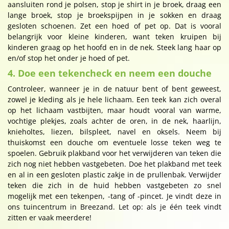
aansluiten rond je polsen, stop je shirt in je broek, draag een
lange broek, stop je broekspijpen in je sokken en draag
gesloten schoenen. Zet een hoed of pet op. Dat is vooral
belangrijk voor kleine kinderen, want teken kruipen bij
kinderen graag op het hoofd en in de nek. Steek lang haar op
en/of stop het onder je hoed of pet.
4. Doe een tekencheck en neem een douche
Controleer, wanneer je in de natuur bent of bent geweest,
zowel je kleding als je hele lichaam. Een teek kan zich overal
op het lichaam vastbijten, maar houdt vooral van warme,
vochtige plekjes, zoals achter de oren, in de nek, haarlijn,
knieholtes, liezen, bilspleet, navel en oksels. Neem bij
thuiskomst een douche om eventuele losse teken weg te
spoelen. Gebruik plakband voor het verwijderen van teken die
zich nog niet hebben vastgebeten. Doe het plakband met teek
en al in een gesloten plastic zakje in de prullenbak. Verwijder
teken die zich in de huid hebben vastgebeten zo snel
mogelijk met een tekenpen, -tang of -pincet. Je vindt deze in
ons tuincentrum in Breezand. Let op: als je één teek vindt
zitten er vaak meerdere!