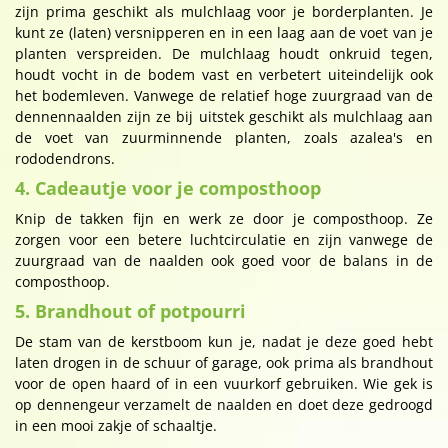
zijn prima geschikt als mulchlaag voor je borderplanten. Je
kunt ze (laten) versnipperen en in een laag aan de voet van je
planten verspreiden. De mulchlaag houdt onkruid tegen,
houdt vocht in de bodem vast en verbetert uiteindelijk ook
het bodemleven. Vanwege de relatief hoge zuurgraad van de
dennennaalden zijn ze bij uitstek geschikt als mulchlaag aan
de voet van zuurminnende planten, zoals azalea's en
rododendrons.
4. Cadeautje voor je composthoop
Knip de takken fijn en werk ze door je composthoop. Ze
zorgen voor een betere luchtcirculatie en zijn vanwege de
zuurgraad van de naalden ook goed voor de balans in de
composthoop.
5. Brandhout of potpourri
De stam van de kerstboom kun je, nadat je deze goed hebt
laten drogen in de schuur of garage, ook prima als brandhout
voor de open haard of in een vuurkorf gebruiken. Wie gek is
op dennengeur verzamelt de naalden en doet deze gedroogd
in een mooi zakje of schaaltje.