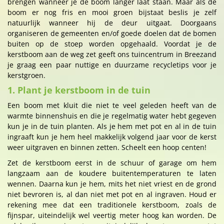
brengen wanneer je de boom langer laat staan. Maar als de
boom er nog fris en mooi groen bijstaat beslis je zelf
natuurlijk wanneer hij de deur uitgaat. Doorgaans
organiseren de gemeenten en/of goede doelen dat de bomen
buiten op de stoep worden opgehaald. Voordat je de
kerstboom aan de weg zet geeft ons tuincentrum in Breezand
je graag een paar nuttige en duurzame recycletips voor je
kerstgroen.
1. Plant je kerstboom in de tuin
Een boom met kluit die niet te veel geleden heeft van de
warmte binnenshuis en die je regelmatig water hebt gegeven
kun je in de tuin planten. Als je hem met pot en al in de tuin
ingraaft kun je hem heel makkelijk volgend jaar voor de kerst
weer uitgraven en binnen zetten. Scheelt een hoop centen!
Zet de kerstboom eerst in de schuur of garage om hem
langzaam aan de koudere buitentemperaturen te laten
wennen. Daarna kun je hem, mits het niet vriest en de grond
niet bevroren is, al dan niet met pot en al ingraven. Houd er
rekening mee dat een traditionele kerstboom, zoals de
fijnspar, uiteindelijk wel veertig meter hoog kan worden. De