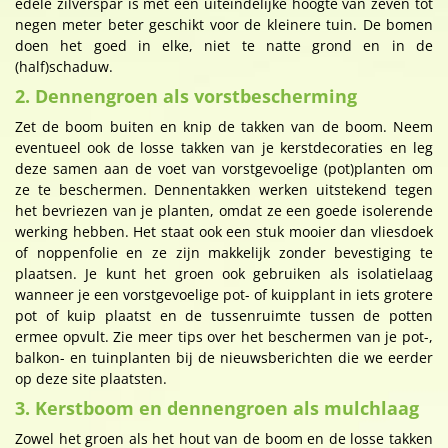
edele zilverspar is met een uiteindelijke hoogte van zeven tot
negen meter beter geschikt voor de kleinere tuin. De bomen
doen het goed in elke, niet te natte grond en in de
(half)schaduw.
2. Dennengroen als vorstbescherming
Zet de boom buiten en knip de takken van de boom. Neem
eventueel ook de losse takken van je kerstdecoraties en leg
deze samen aan de voet van vorstgevoelige (pot)planten om
ze te beschermen. Dennentakken werken uitstekend tegen
het bevriezen van je planten, omdat ze een goede isolerende
werking hebben. Het staat ook een stuk mooier dan vliesdoek
of noppenfolie en ze zijn makkelijk zonder bevestiging te
plaatsen. Je kunt het groen ook gebruiken als isolatielaag
wanneer je een vorstgevoelige pot- of kuipplant in iets grotere
pot of kuip plaatst en de tussenruimte tussen de potten
ermee opvult. Zie meer tips over het beschermen van je pot-,
balkon- en tuinplanten bij de nieuwsberichten die we eerder
op deze site plaatsten.
3. Kerstboom en dennengroen als mulchlaag
Zowel het groen als het hout van de boom en de losse takken