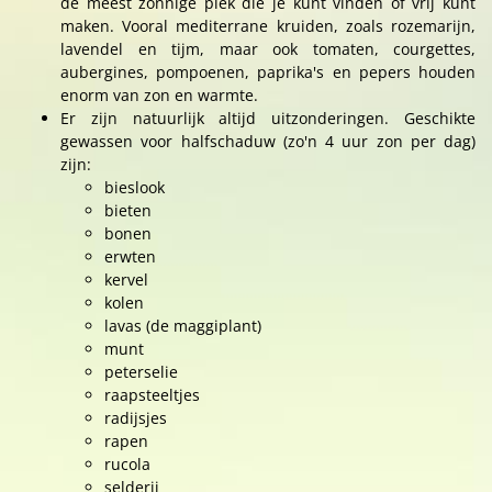
de meest zonnige plek die je kunt vinden of vrij kunt
maken. Vooral mediterrane kruiden, zoals rozemarijn,
lavendel en tijm, maar ook tomaten, courgettes,
aubergines, pompoenen, paprika's en pepers houden
enorm van zon en warmte.
Er zijn natuurlijk altijd uitzonderingen. Geschikte
gewassen voor halfschaduw (zo'n 4 uur zon per dag)
zijn:
bieslook
bieten
bonen
erwten
kervel
kolen
lavas (de maggiplant)
munt
peterselie
raapsteeltjes
radijsjes
rapen
rucola
selderij