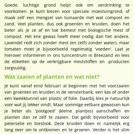
Goede, luchtige grond helpt ook om verdrinking te
voorkomen. Je kunt kiezen voor speciale moestuingrond, of
maak zelf een mengsel van tuinaarde met wat compost en
zand. Veel planten, dus ook groenten en kruiden, doen het
beter als je ze af en toe bemest met biologische mest of
compost. Het ene gewas heeft meer nodig dan het andere.
Lavendel redt zich zonder mest (en zelfs zonder water), maar
tomaten moet je bijvoorbeeld regelmatig 'voeden'. Laat je
hierover informeren in ons tuincentrum in Breezand en lees
de etiketten op de verkrijgbare meststoffen en -producten
zorgvuldig.
Wat zaaien of planten en wat niet?
Je kunt vanaf eind februari al beginnen met het voorzaaien
van groenten en kruiden in de vensterbank, een kas of onder
een kweektunnel van plastic of folie. Daarbij kies je natuurlijk
voor wat jij lekker vindt. Maar sommige eetbare gewassen kun
je beter als 'pootgoed' (kleine plantjes) aanschaffen en
planten dan ze zelf te zaaien. Dat geldt bijvoorbeeld voor
peterselie en bieslook. Deze kruiden doen er namelijk erg
lang over om te ontkiemen en te groeien. Verder is het slim