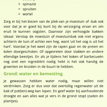
spinazie
spruiten
wortel
Zorg er bij het kiezen van de plek van je moestuin of -bak ook
voor dat je er goed bij kunt bij de verzorging ervan en om
eruit te kunnen oogsten. Daarvoor zijn verhoogde bakken
ideaal. Verstop de moestuin of moestuinbak ook niet ergens
achterin de tuin of achter een heg, want 'uit het oog is uit het
hart'. Voordat je het weet zijn de rapen gaar en de preien en
kolen doorgeschoten. Of opgevreten door slakken en andere
ellendige beestjes. En als je tijdens het koken of barbecueën
nog snel een ingrediënt nodig hebt is het ook handig de
groenten en kruiden in de buurt te hebben.
Grond: water en bemesting
Je gewassen hebben water nodig, maar willen niet
verdrinken. Zorg er dus voor dat overtollig regenwater uit de
bak of pot(ten) weg kan lopen. En geef water bij aanhoudende
droogte en aan alles wat je vers in de grond stopt (zaden én
plantjes).