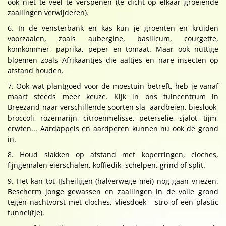
ook niet te veel te verspenen (te dicht op elkaar groeiende
zaailingen verwijderen).
6. In de vensterbank en kas kun je groenten en kruiden
voorzaaien, zoals aubergine, basilicum, courgette,
komkommer, paprika, peper en tomaat. Maar ook nuttige
bloemen zoals Afrikaantjes die aaltjes en nare insecten op
afstand houden.
7. Ook wat plantgoed voor de moestuin betreft, heb je vanaf
maart steeds meer keuze. Kijk in ons tuincentrum in
Breezand naar verschillende soorten sla, aardbeien, bieslook,
broccoli, rozemarijn, citroenmelisse, peterselie, sjalot, tijm,
erwten... Aardappels en aardperen kunnen nu ook de grond
in.
8. Houd slakken op afstand met koperringen, cloches,
fijngemalen eierschalen, koffiedik, schelpen, grind of split.
9. Het kan tot IJsheiligen (halverwege mei) nog gaan vriezen.
Bescherm jonge gewassen en zaailingen in de volle grond
tegen nachtvorst met cloches, vliesdoek, stro of een plastic
tunnel(tje).