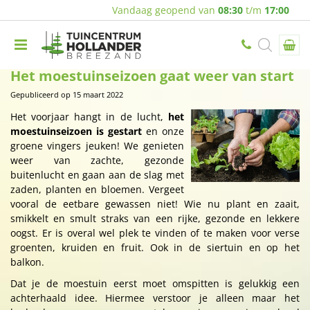
Vandaag geopend van
08:30
t/m
17:00
Het moestuinseizoen gaat weer van start
Gepubliceerd op
15 maart 2022
Het voorjaar hangt in de lucht,
het
moestuinseizoen is gestart
en onze
groene vingers jeuken! We genieten
weer van zachte, gezonde
buitenlucht en gaan aan de slag met
zaden, planten en bloemen. Vergeet
vooral de eetbare gewassen niet! Wie nu plant en zaait,
smikkelt en smult straks van een rijke, gezonde en lekkere
oogst. Er is overal wel plek te vinden of te maken voor verse
groenten, kruiden en fruit. Ook in de siertuin en op het
balkon.
Dat je de moestuin eerst moet omspitten is gelukkig een
achterhaald idee. Hiermee verstoor je alleen maar het