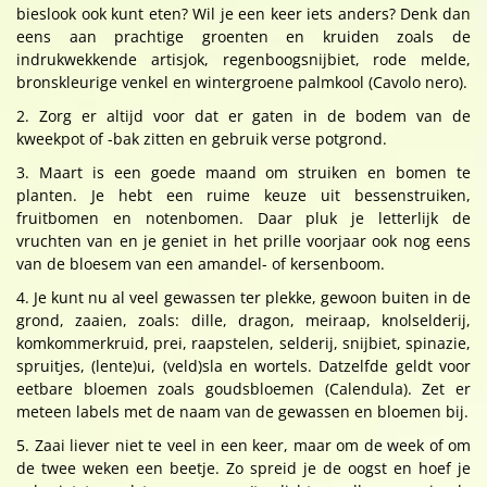
bieslook ook kunt eten? Wil je een keer iets anders? Denk dan
eens aan prachtige groenten en kruiden zoals de
indrukwekkende artisjok, regenboogsnijbiet, rode melde,
bronskleurige venkel en wintergroene palmkool (Cavolo nero).
2. Zorg er altijd voor dat er gaten in de bodem van de
kweekpot of -bak zitten en gebruik verse potgrond.
3. Maart is een goede maand om struiken en bomen te
planten. Je hebt een ruime keuze uit bessenstruiken,
fruitbomen en notenbomen. Daar pluk je letterlijk de
vruchten van en je geniet in het prille voorjaar ook nog eens
van de bloesem van een amandel- of kersenboom.
4. Je kunt nu al veel gewassen ter plekke, gewoon buiten in de
grond, zaaien, zoals: dille, dragon, meiraap, knolselderij,
komkommerkruid, prei, raapstelen, selderij, snijbiet, spinazie,
spruitjes, (lente)ui, (veld)sla en wortels. Datzelfde geldt voor
eetbare bloemen zoals goudsbloemen (Calendula). Zet er
meteen labels met de naam van de gewassen en bloemen bij.
5. Zaai liever niet te veel in een keer, maar om de week of om
de twee weken een beetje. Zo spreid je de oogst en hoef je