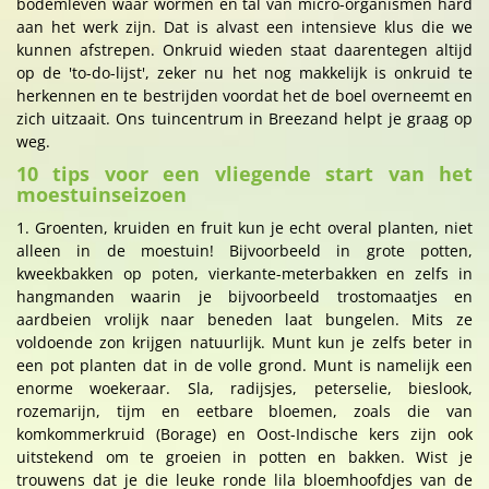
bodemleven waar wormen en tal van micro-organismen hard
aan het werk zijn. Dat is alvast een intensieve klus die we
kunnen afstrepen. Onkruid wieden staat daarentegen altijd
op de 'to-do-lijst', zeker nu het nog makkelijk is onkruid te
herkennen en te bestrijden voordat het de boel overneemt en
zich uitzaait. Ons tuincentrum in Breezand helpt je graag op
weg.
10 tips voor een vliegende start van het
moestuinseizoen
1. Groenten, kruiden en fruit kun je echt overal planten, niet
alleen in de moestuin! Bijvoorbeeld in grote potten,
kweekbakken op poten, vierkante-meterbakken en zelfs in
hangmanden waarin je bijvoorbeeld trostomaatjes en
aardbeien vrolijk naar beneden laat bungelen. Mits ze
voldoende zon krijgen natuurlijk. Munt kun je zelfs beter in
een pot planten dat in de volle grond. Munt is namelijk een
enorme woekeraar. Sla, radijsjes, peterselie, bieslook,
rozemarijn, tijm en eetbare bloemen, zoals die van
komkommerkruid (Borage) en Oost-Indische kers zijn ook
uitstekend om te groeien in potten en bakken. Wist je
trouwens dat je die leuke ronde lila bloemhoofdjes van de