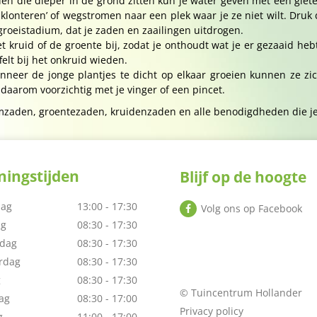
en die dieper in de grond zitten kun je water geven met een giete
onteren’ of wegstromen naar een plek waar je ze niet wilt. Druk 
roeistadium, dat je zaden en zaailingen uitdrogen.
kruid of de groente bij, zodat je onthoudt wat je er gezaaid hebt
elt bij het onkruid wieden.
nneer de jonge plantjes te dicht op elkaar groeien kunnen ze zi
daarom voorzichtig met je vinger of een pincet.
mzaden, groentezaden, kruidenzaden en alle benodigdheden die je 
ingstijden
Blijf op de hoogte
ag
13:00 - 17:30
Volg ons op Facebook
ag
08:30 - 17:30
dag
08:30 - 17:30
rdag
08:30 - 17:30
g
08:30 - 17:30
© Tuincentrum Hollander
ag
08:30 - 17:00
Privacy policy
g
11:00 - 17:00