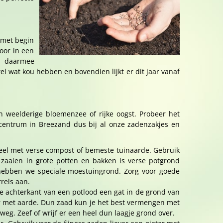
n met begin
voor in een
en daarmee
el wat kou hebben en bovendien lijkt er dit jaar vanaf
en weelderige bloemenzee of rijke oogst. Probeer het
centrum in Breezand dus bij al onze zadenzakjes en
tueel met verse compost of bemeste tuinaarde. Gebruik
 zaaien in grote potten en bakken is verse potgrond
 hebben we speciale moestuingrond. Zorg voor goede
rels aan.
de achterkant van een potlood een gat in de grond van
weer met aarde. Dun zaad kun je het best vermengen met
eg. Zeef of wrijf er een heel dun laagje grond over.