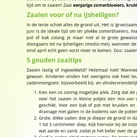
tijd om te zaaien! Zaai
eenjarige zomerbloeiers, krui
Zaaien voor of na IJsheiligen?
In de lente schiet alles de grond uit. Het is ‘groeiz
juni is de ideale tijd om ter plekke zomerbloeiers, m
pot of bak zolang je maar niet al te grote gewas
doorgaans tot na IJsheiligen (medio mei), wanneer de 
eind april echt geen vorst meer te komen. Dus: zaaie
5 gouden zaaitips
Zaaien lastig of ingewikkeld? Helemaal niet! Wannee
gewoon. Kinderen vinden het overigens ook heel le
zadenmengsels: bijvoorbeeld bij- en vlindervriendeli
Kies een zo zonnig mogelijke plek. Zorg dat de
voor het zaaien in kleine potjes een mix van 
geschikt. Voor een bak of pot met kruiden e
drainage met gaten in de bodems van de potten
Grote, dikke zaden doe je dieper de grond in d
1 tot 3 centimeter diep. Kijk hiervoor bij de i
wat aarde en zand, zodat je het beter over de g