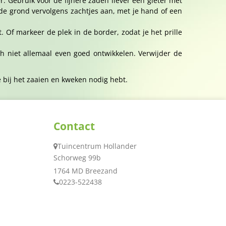
r. Gebruik voor de fijnere zaden liever een gieter met
de grond vervolgens zachtjes aan, met je hand of een
. Of markeer de plek in de border, zodat je het prille
ch niet allemaal even goed ontwikkelen. Verwijder de
bij het zaaien en kweken nodig hebt.
Contact
Tuincentrum Hollander
Schorweg 99b
1764 MD Breezand
0223-522438