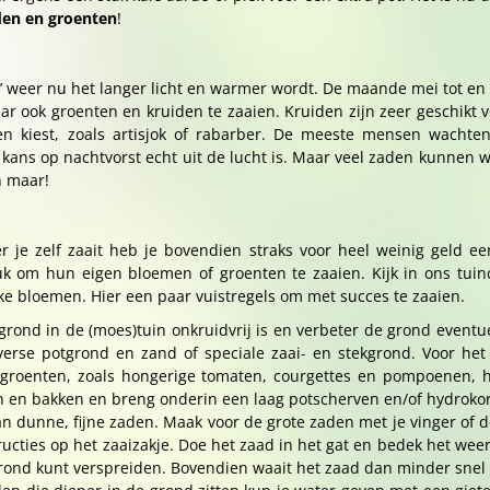
den en groenten
!
aam’ weer nu het langer licht en warmer wordt. De maande mei tot e
aar ook groenten en kruiden te zaaien. Kruiden zijn zeer geschikt 
sen kiest, zoals artisjok of rabarber. De meeste mensen wacht
kans op nachtvorst echt uit de lucht is. Maar veel zaden kunnen w
n maar!
r je zelf zaait heb je bovendien straks voor heel weinig geld e
uk om hun eigen bloemen of groenten te zaaien. Kijk in ons tuin
jke bloemen. Hier een paar vuistregels om met succes te zaaien.
 grond in de (moes)tuin onkruidvrij is en verbeter de grond even
verse potgrond en zand of speciale zaai- en stekgrond. Voor het
n groenten, zoals hongerige tomaten, courgettes en pompoenen,
 en bakken en breng onderin een laag potscherven en/of hydrokor
an dunne, fijne zaden. Maak voor de grote zaden met je vinger of 
nstructies op het zaaizakje. Doe het zaad in het gat en bedek het 
rond kunt verspreiden. Bovendien waait het zaad dan minder snel w