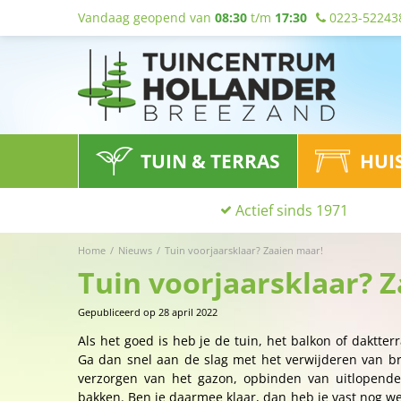
Vandaag geopend van
08:30
t/m
17:30
0223-52243
TUIN & TERRAS
HUI
Actief sinds 1971
Home
Nieuws
Tuin voorjaarsklaar? Zaaien maar!
Tuin voorjaarsklaar? 
Gepubliceerd op
28 april 2022
Als het goed is heb je de tuin, het balkon of daktterr
Ga dan snel aan de slag met het verwijderen van br
verzorgen van het gazon, opbinden van uitlopende
bakken. Ben je daarmee klaar, dan heb je vast nog wel