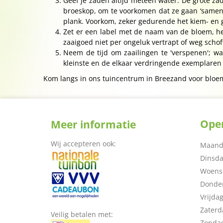
Geef je zaden altijd meteen water. De grote zad
broeskop, om te voorkomen dat ze gaan ‘samenkl
plank. Voorkom, zeker gedurende het kiem- en g
Zet er een label met de naam van de bloem, het 
zaaigoed niet per ongeluk vertrapt of weg schoff
Neem de tijd om zaailingen te 'verspenen'; wa
kleinste en de elkaar verdringende exemplaren 
Kom langs in ons tuincentrum in Breezand voor bloe
Open
Meer informatie
Wij accepteren ook:
Maand
Dinsd
Woens
Donde
Vrijda
Zaterd
Veilig betalen met:
Zonda