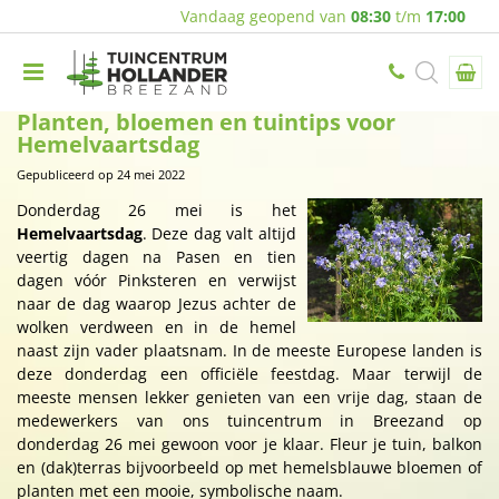
Vandaag geopend van
08:30
t/m
17:00
Planten, bloemen en tuintips voor
Hemelvaartsdag
Gepubliceerd op
24 mei 2022
Donderdag 26 mei is het
Hemelvaartsdag
. Deze dag valt altijd
veertig dagen na Pasen en tien
dagen vóór Pinksteren en verwijst
naar de dag waarop Jezus achter de
wolken verdween en in de hemel
naast zijn vader plaatsnam. In de meeste Europese landen is
deze donderdag een officiële feestdag. Maar terwijl de
meeste mensen lekker genieten van een vrije dag, staan de
medewerkers van ons tuincentrum in Breezand op
donderdag 26 mei gewoon voor je klaar. Fleur je tuin, balkon
en (dak)terras bijvoorbeeld op met hemelsblauwe bloemen of
planten met een mooie, symbolische naam.