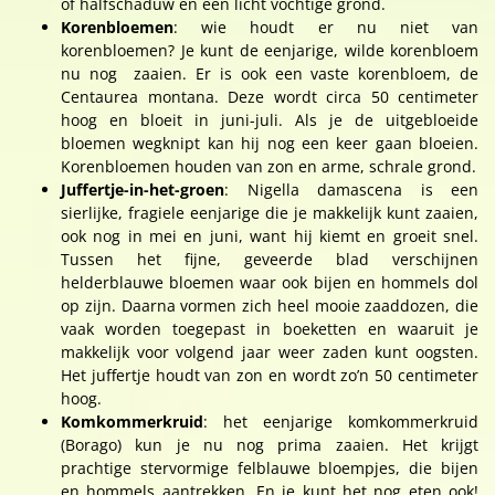
of halfschaduw en een licht vochtige grond.
Korenbloemen
: wie houdt er nu niet van
korenbloemen? Je kunt de eenjarige, wilde korenbloem
nu nog zaaien. Er is ook een vaste korenbloem, de
Centaurea montana. Deze wordt circa 50 centimeter
hoog en bloeit in juni-juli. Als je de uitgebloeide
bloemen wegknipt kan hij nog een keer gaan bloeien.
Korenbloemen houden van zon en arme, schrale grond.
Juffertje-in-het-groen
: Nigella damascena is een
sierlijke, fragiele eenjarige die je makkelijk kunt zaaien,
ook nog in mei en juni, want hij kiemt en groeit snel.
Tussen het fijne, geveerde blad verschijnen
helderblauwe bloemen waar ook bijen en hommels dol
op zijn. Daarna vormen zich heel mooie zaaddozen, die
vaak worden toegepast in boeketten en waaruit je
makkelijk voor volgend jaar weer zaden kunt oogsten.
Het juffertje houdt van zon en wordt zo’n 50 centimeter
hoog.
Komkommerkruid
: het eenjarige komkommerkruid
(Borago) kun je nu nog prima zaaien. Het krijgt
prachtige stervormige felblauwe bloempjes, die bijen
en hommels aantrekken. En je kunt het nog eten ook!