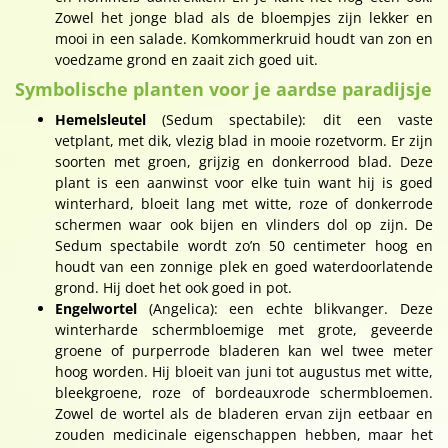
Zowel het jonge blad als de bloempjes zijn lekker en
mooi in een salade. Komkommerkruid houdt van zon en
voedzame grond en zaait zich goed uit.
Symbolische planten voor je aardse paradijsje
Hemelsleutel
(Sedum spectabile): dit een vaste
vetplant, met dik, vlezig blad in mooie rozetvorm. Er zijn
soorten met groen, grijzig en donkerrood blad. Deze
plant is een aanwinst voor elke tuin want hij is goed
winterhard, bloeit lang met witte, roze of donkerrode
schermen waar ook bijen en vlinders dol op zijn. De
Sedum spectabile wordt zo’n 50 centimeter hoog en
houdt van een zonnige plek en goed waterdoorlatende
grond. Hij doet het ook goed in pot.
Engelwortel
(Angelica): een echte blikvanger. Deze
winterharde schermbloemige met grote, geveerde
groene of purperrode bladeren kan wel twee meter
hoog worden. Hij bloeit van juni tot augustus met witte,
bleekgroene, roze of bordeauxrode schermbloemen.
Zowel de wortel als de bladeren ervan zijn eetbaar en
zouden medicinale eigenschappen hebben, maar het