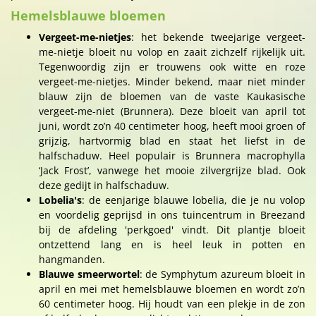
Hemelsblauwe bloemen
Vergeet-me-nietjes
: het bekende tweejarige vergeet-
me-nietje bloeit nu volop en zaait zichzelf rijkelijk uit.
Tegenwoordig zijn er trouwens ook witte en roze
vergeet-me-nietjes. Minder bekend, maar niet minder
blauw zijn de bloemen van de vaste Kaukasische
vergeet-me-niet (Brunnera). Deze bloeit van april tot
juni, wordt zo’n 40 centimeter hoog, heeft mooi groen of
grijzig, hartvormig blad en staat het liefst in de
halfschaduw. Heel populair is Brunnera macrophylla
‘Jack Frost’, vanwege het mooie zilvergrijze blad. Ook
deze gedijt in halfschaduw.
Lobelia's
: de eenjarige blauwe lobelia, die je nu volop
en voordelig geprijsd in ons tuincentrum in Breezand
bij de afdeling 'perkgoed' vindt. Dit plantje bloeit
ontzettend lang en is heel leuk in potten en
hangmanden.
Blauwe smeerwortel
: de Symphytum azureum bloeit in
april en mei met hemelsblauwe bloemen en wordt zo’n
60 centimeter hoog. Hij houdt van een plekje in de zon