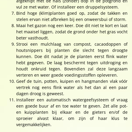
afgeknipt met de hals (zonder) dop in de potgrond en
vul ze met water. Of installeer een druppelsysteem.
Bind hoge (klim)planten goed op, zodat de takken en
stelen ervan niet afbreken bij een onweersbui of storm.
Maai het gazon nog een keer. Doe dit niet te kort en laat
het maaisel liggen, zodat de grond onder het gras vocht
beter vasthoudt.
Strooi een mulchlaag van compost, cacaodoppen of
houtsnippers bij planten die slecht tegen droogte
kunnen. Doe dit nadat je de planten eerst flink water
hebt gegeven. De laag beschermt tegen uitdroging en
houdt onkruid tegen. Bovendien zal deze langzaam
verteren en weer goede voedingsstoffen opleveren.
Geef de tuin, potten, kuipen en hangmanden vlak vóór
vertrek nog eens flink water als het dan al een paar
dagen droog is geweest.
Installeer een automatisch watergeefsysteem of vraag
een goede buur af en toe water te geven. Zet alle pot-
en kuipplanten bij elkaar en de gieters en/of de
sproeier alvast klaar, om zijn of haar klus te
vergemakkelijken.