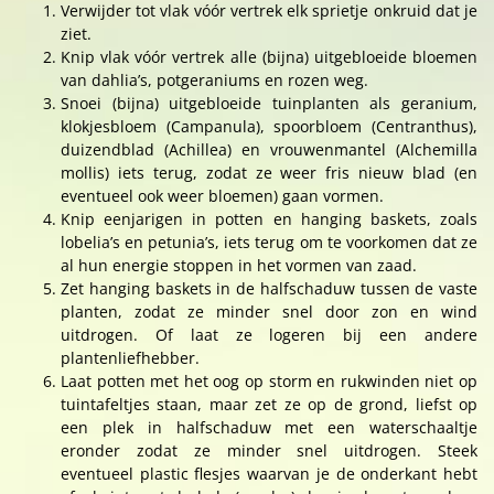
Verwijder tot vlak vóór vertrek elk sprietje onkruid dat je
ziet.
Knip vlak vóór vertrek alle (bijna) uitgebloeide bloemen
van dahlia’s, potgeraniums en rozen weg.
Snoei (bijna) uitgebloeide tuinplanten als geranium,
klokjesbloem (Campanula), spoorbloem (Centranthus),
duizendblad (Achillea) en vrouwenmantel (Alchemilla
mollis) iets terug, zodat ze weer fris nieuw blad (en
eventueel ook weer bloemen) gaan vormen.
Knip eenjarigen in potten en hanging baskets, zoals
lobelia’s en petunia’s, iets terug om te voorkomen dat ze
al hun energie stoppen in het vormen van zaad.
Zet hanging baskets in de halfschaduw tussen de vaste
planten, zodat ze minder snel door zon en wind
uitdrogen. Of laat ze logeren bij een andere
plantenliefhebber.
Laat potten met het oog op storm en rukwinden niet op
tuintafeltjes staan, maar zet ze op de grond, liefst op
een plek in halfschaduw met een waterschaaltje
eronder zodat ze minder snel uitdrogen. Steek
eventueel plastic flesjes waarvan je de onderkant hebt