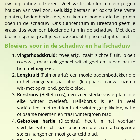
uw beplanting uitkiezen. Veel vaste planten en éénjarigen
houden van veel zon. Gelukkig bestaan er ook talloze vaste
planten, bodembedekkers, struiken en bomen die het prima
doen in de schaduw. Ons tuincentrum in Breezand geeft je
graag tips voor een bloeiende tuin in de schaduw. Met deze
bloeiers geniet je altijd van de zon, of hij nou schijnt of niet.
Bloeiers voor in de schaduw en halfschaduw
Vingerhoedskruid
; tweejarig, zaait zichzelf uit, bloeit
roze-wit, maar ook geheel wit of geel en is een heuse
hommelmagneet.
Longkruid
(Pulmonaria); een mooie bodembedekker die
in het vroege voorjaar bloeit (lila-paars, blauw, roze en
wit) met opvallend, gevlekt blad.
Kerstroos
(Helleborus); een zeer sterke vaste plant die
elke winter overleeft. Helleborus is er in veel
variëteiten, met midden in de winter gespikkelde, witte
of paarse bloemen en fraai wintergroen blad.
Gebroken hartje
(Dicentra); heeft in het voorjaar
sierlijke witte of roze bloemen die aan afhangende
stelen hangen en mooi gekarteld blad.