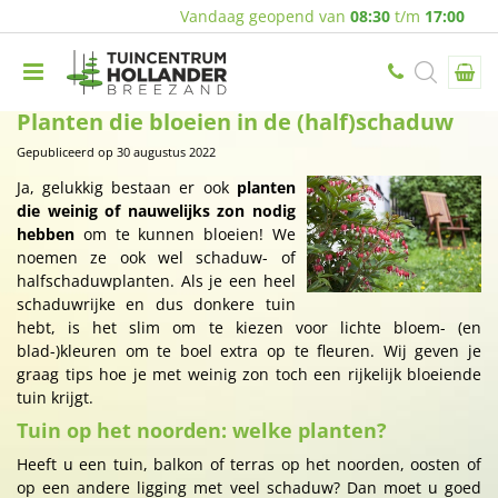
Vandaag geopend van
08:30
t/m
17:00
Planten die bloeien in de (half)schaduw
Gepubliceerd op
30 augustus 2022
Ja, gelukkig bestaan er ook
planten
die weinig of nauwelijks zon nodig
hebben
om te kunnen bloeien! We
noemen ze ook wel schaduw- of
halfschaduwplanten. Als je een heel
schaduwrijke en dus donkere tuin
hebt, is het slim om te kiezen voor lichte bloem- (en
blad-)kleuren om te boel extra op te fleuren. Wij geven je
graag tips hoe je met weinig zon toch een rijkelijk bloeiende
tuin krijgt.
Tuin op het noorden: welke planten?
Heeft u een tuin, balkon of terras op het noorden, oosten of
op een andere ligging met veel schaduw? Dan moet u goed