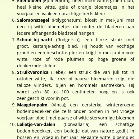
Elfenbloem
(Epimedium); heeft mooi wintergroen blad,
heel kleine witte, gele of oranje bloemetjes in het
voorjaar en vaak een prachtige herfstkleur.
Salomonszegel
(Polygonatum); bloeit in mei-juni met
een rij witte bloemetjes die onder de bladeren aan
iedere afhangende bladsteel hangen.
Schout-bij-nacht
(Rodgersia); een flinke struik met
groot, kastanje-achtig blad. Hij houdt van vochtige
grond en een beschutte plek en krijgt in mei-juni mooie
witte, roze of rode pluimen op hoge groene of
donkerrode stelen.
Struikveronica
(Hebe); een struik die van juli tot in
oktober witte, lila, roze of paarse bloemaren krijgt die
talloze vlinders, bijen en hommels aantrekken. Hij
wordt zo'n 80 tot 100 centimeter hoog en is ook
zeer geschikt voor in pot.
Maagdenpalm
(Vinca); een oersterke, wintergroene
bodembedekker die zelfs onder bomen in het vroege
voorjaar bloeit met paarse of witte stervormige bloemen
Lelietje-van-dalen
(Convallaria); een schattige
bodembedekker, een bolletje dat van nature gedijt in
bossen en vroeg in het jaar elegante witte bloempjes