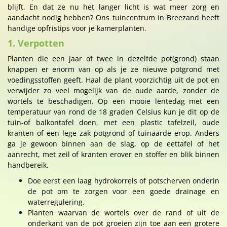
blijft. En dat ze nu het langer licht is wat meer zorg en
aandacht nodig hebben? Ons tuincentrum in Breezand heeft
handige opfristips voor je kamerplanten.
1. Verpotten
Planten die een jaar of twee in dezelfde pot(grond) staan
knappen er enorm van op als je ze nieuwe potgrond met
voedingsstoffen geeft. Haal de plant voorzichtig uit de pot en
verwijder zo veel mogelijk van de oude aarde, zonder de
wortels te beschadigen. Op een mooie lentedag met een
temperatuur van rond de 18 graden Celsius kun je dit op de
tuin-of balkontafel doen, met een plastic tafelzeil, oude
kranten of een lege zak potgrond of tuinaarde erop. Anders
ga je gewoon binnen aan de slag, op de eettafel of het
aanrecht, met zeil of kranten erover en stoffer en blik binnen
handbereik.
Doe eerst een laag hydrokorrels of potscherven onderin
de pot om te zorgen voor een goede drainage en
waterregulering.
Planten waarvan de wortels over de rand of uit de
onderkant van de pot groeien zijn toe aan een grotere