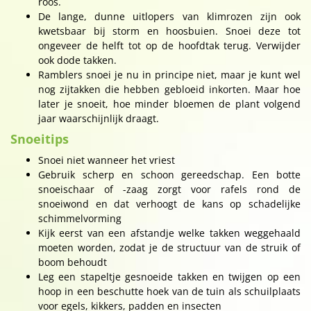
roos.
De lange, dunne uitlopers van klimrozen zijn ook
kwetsbaar bij storm en hoosbuien. Snoei deze tot
ongeveer de helft tot op de hoofdtak terug. Verwijder
ook dode takken.
Ramblers snoei je nu in principe niet, maar je kunt wel
nog zijtakken die hebben gebloeid inkorten. Maar hoe
later je snoeit, hoe minder bloemen de plant volgend
jaar waarschijnlijk draagt.
Snoeitips
Snoei niet wanneer het vriest
Gebruik scherp en schoon gereedschap. Een botte
snoeischaar of -zaag zorgt voor rafels rond de
snoeiwond en dat verhoogt de kans op schadelijke
schimmelvorming
Kijk eerst van een afstandje welke takken weggehaald
moeten worden, zodat je de structuur van de struik of
boom behoudt
Leg een stapeltje gesnoeide takken en twijgen op een
hoop in een beschutte hoek van de tuin als schuilplaats
voor egels, kikkers, padden en insecten