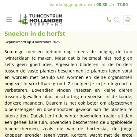
Vandaag geopend van
08:30
t/m
17:00
Snoeien in de herfst
Gepubliceerd op
4 november 2025
Sommige mensen hebben nog steeds de neiging de tuin
'winterklaar' te maken. Maar dat is helemaal niet nodig en
zelfs geen goed idee. Afgevallen bladeren in de borders
tussen de vaste planten beschermen je planten tegen vorst
en worden met behulp van wormen en kleine organismen
omgezet in vruchtbare grond. Ze helpen je zo je tuingrond te
verbeteren. Bovendien vinden insecten en kleine dieren
tussen afgevallen blad beschutting en voedsel in de koude,
donkere maanden. Daarom is het ook beter om afgestorven
bloemstengels en bloemhoofden gewoon aan de planten te
laten zitten. Dat ziet er in de winter bovendien fraaier uit dan
een geheel kale tuin. Bovendien beschermen de uitgebloeide
bloemschermen, zoals die van de hortensia', de jonge
knoppen eronder tegen vorst. Kortom, wacht met de grote