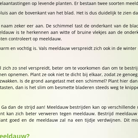
aantastingen op levende planten. Er bestaan twee soorten meel
uis aan de bovenkant van het blad. Het is dus duidelijk te zien d
 naam zeker eer aan. De schimmel tast de onderkant van de bla
eldauw is te herkennen aan witte of bruine vlekjes aan de onder
nten controleert op meeldauw.
 warm en vochtig is. Vals meeldauw verspreidt zich ook in de winte
zich zo snel verspreidt, beter om te voorkomen dan om te bestrij
en opnemen. Plant ze ook niet te dicht bij elkaar, zodat ze genoeg 
rzwakken. Is de grond aangetast met een schimmel? Plant hier da
tasten, dan is het slim om besmette bladeren steeds weg te knipp
Ga dan de strijd aan! Meeldauw bestrijden kan op verschillende 
lant kan zich beter verweren tegen meeldauw. Bestrijd meeldauw 
nt goed en de meeldauw zal na een tijdje verdwijnen. Dit midd
meeldauw?