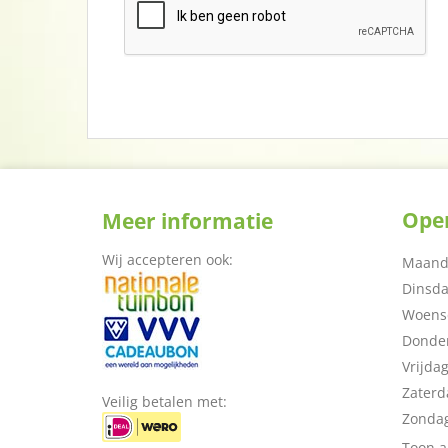
Open
Meer informatie
Wij accepteren ook:
Maand
Dinsd
Woens
Donde
Vrijda
Zaterd
Veilig betalen met:
Zonda
Toon a