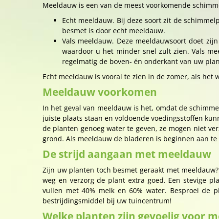
Meeldauw is een van de meest voorkomende schimmel
Echt meeldauw. Bij deze soort zit de schimmelpl
besmet is door echt meeldauw.
Vals meeldauw. Deze meeldauwsoort doet zijn
waardoor u het minder snel zult zien. Vals me
regelmatig de boven- én onderkant van uw pla
Echt meeldauw is vooral te zien in de zomer, als het
Meeldauw voorkomen
In het geval van meeldauw is het, omdat de schimmel 
juiste plaats staan en voldoende voedingsstoffen kunn
de planten genoeg water te geven, ze mogen niet ve
grond. Als meeldauw de bladeren is beginnen aan te 
De strijd aangaan met meeldauw
Zijn uw planten toch besmet geraakt met meeldauw? 
weg en verzorg de plant extra goed. Een stevige p
vullen met 40% melk en 60% water. Besproei de pla
bestrijdingsmiddel bij uw tuincentrum!
Welke planten zijn gevoelig voor 