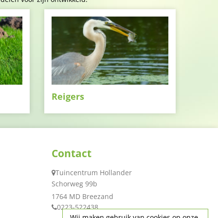
Reigers
Contact
Tuincentrum Hollander
Schorweg 99b
1764 MD Breezand
0223-522438
Wij maken gebruik van cookies op onze