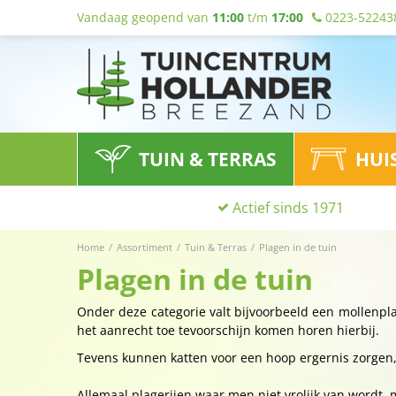
Vandaag geopend van
11:00
t/m
17:00
0223-52243
TUIN & TERRAS
HUI
Actief sinds 1971
Home
Assortiment
Tuin & Terras
Plagen in de tuin
Plagen in de tuin
Onder deze categorie valt bijvoorbeeld een mollenpla
het aanrecht toe tevoorschijn komen horen hierbij.
Tevens kunnen katten voor een hoop ergernis zorgen
Allemaal plagerijen waar men niet vrolijk van wordt,