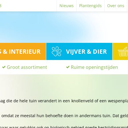
8
Nieuws
Plantengids
Over ons
S & INTERIEUR
VIJVER & DIER
Groot assortiment
Ruime openingstijden
ag die de hele tuin verandert in een knollenveld of een wespenpla
, omdat ze meestal hun behoefte doen in andermans tuin. Dat geld
 maar waar gelukkig ook op biologisch gebied goede bestrijdingsmid